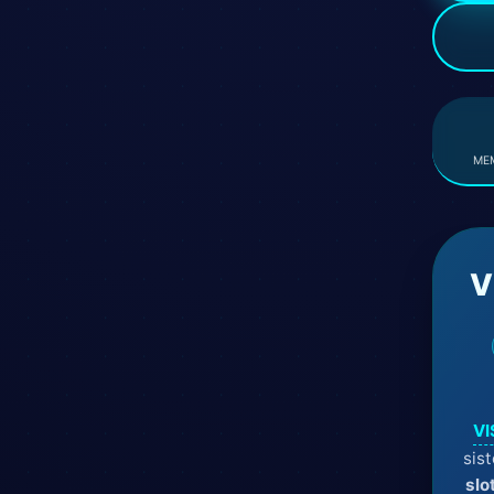
ME
V
VI
sis
slo