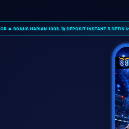
ARIAN 100% 🚀 DEPOSIT INSTANT 5 DETIK ✨ RTP LIVE TER